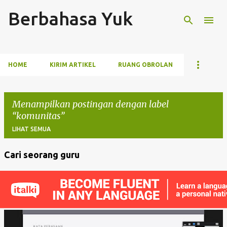
Berbahasa Yuk
Langsung ke konten utama
HOME
KIRIM ARTIKEL
RUANG OBROLAN
Menampilkan postingan dengan label
komunitas
LIHAT SEMUA
Cari seorang guru
P
o
s
t
i