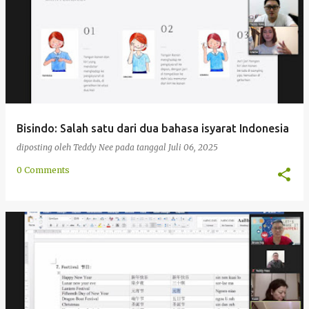
n
g
a
n
Bisindo: Salah satu dari dua bahasa isyarat Indonesia
diposting oleh
Teddy Nee
pada tanggal
Juli 06, 2025
0 Comments