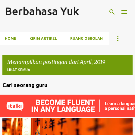
Berbahasa Yuk
Langsung ke konten utama
HOME
KIRIM ARTIKEL
RUANG OBROLAN
Menampilkan postingan dari April, 2019
LIHAT SEMUA
Cari seorang guru
P
o
s
t
i
n