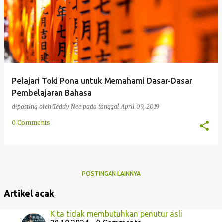
g
a
n
Pelajari Toki Pona untuk Memahami Dasar-Dasar
Pembelajaran Bahasa
diposting oleh
Teddy Nee
pada tanggal
April 09, 2019
0 Comments
POSTINGAN LAINNYA
Artikel acak
Kita tidak membutuhkan penutur asli