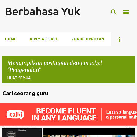
Berbahasa Yuk
Langsung ke konten utama
HOME
KIRIM ARTIKEL
RUANG OBROLAN
Menampilkan postingan dengan label
Pengenalan
LIHAT SEMUA
Cari seorang guru
P
o
s
t
i