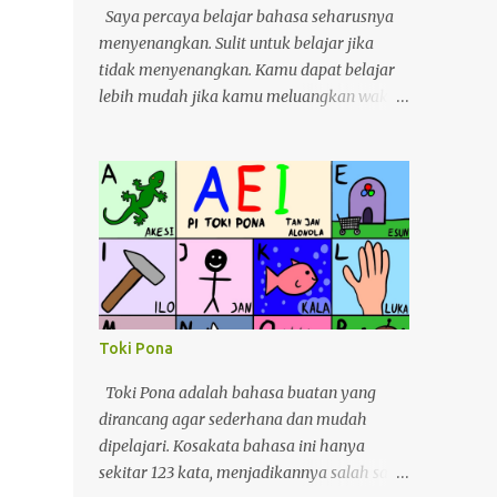
Saya percaya belajar bahasa seharusnya
menyenangkan. Sulit untuk belajar jika
tidak menyenangkan. Kamu dapat belajar
lebih mudah jika kamu meluangkan waktu.
Saya baru-baru ini bergabung dengan
sebuah perkumpulan bahasa Inggris. Saya
yakin banyak orang akan bertanya-tanya
mengapa saya bergabung dengan
perkumpulan bahasa Inggris, bukankah
bahasa Inggris saya sudah lumayan? Ya,
saya pergi ke sana hanya untuk
mendapatkan teman baru. Pada saat yang
sama, saya dapat membantu mereka
Toki Pona
berlatih berbicara bahasa Inggris. Saya
sering mengikuti perkumpulan bahasa
Toki Pona adalah bahasa buatan yang
Inggris di kampus ketika saya masih
dirancang agar sederhana dan mudah
menjadi mahasiswa, jadi saya menyadari
dipelajari. Kosakata bahasa ini hanya
betapa sulitnya bagi orang Taiwan untuk
sekitar 123 kata, menjadikannya salah satu
belajar bahasa Inggris. Perkumpulan ini