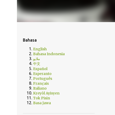
Bahasa
English
Bahasa Indonesia
ملايو
中文
Español
Esperanto
Português
Français
Italiano
Kreyòl Ayisyen
Tok Pisin
Basa Jawa