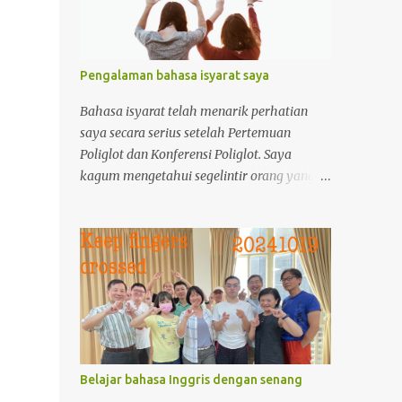
Pengalaman bahasa isyarat saya
Bahasa isyarat telah menarik perhatian
saya secara serius setelah Pertemuan
Poliglot dan Konferensi Poliglot. Saya
kagum mengetahui segelintir orang yang
tahu bahasa isyarat. Saya mulai
menyelidiki bahasa isyarat karena saya
hampir tidak tahu apa-apa tentang
mereka. Pengetahuan saya sangat sedikit,
saya hanya bisa bertanya-tanya
bagaimana orang berkomunikasi dalam
bahasa isyarat.
Belajar bahasa Inggris dengan senang