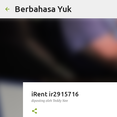
Berbahasa Yuk
iRent ir2915716
diposting oleh
Teddy Nee