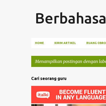
Berbahasa
HOME
KIRIM ARTIKEL
RUANG OBRO
Menampilkan postingan dengan lab
P
Cari seorang guru
o
s
t
i