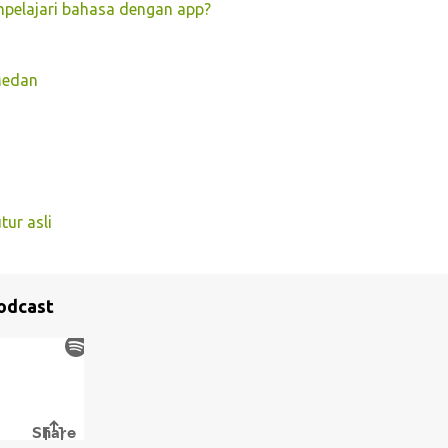
pelajari bahasa dengan app?
Medan
ur asli
odcast