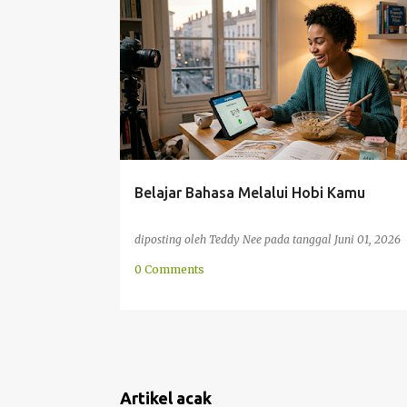
n
BERBICARA
GAMBAR
HAFALAN
INTERNET
g
KOSAKATA
a
n
Belajar Bahasa Melalui Hobi Kamu
diposting oleh
Teddy Nee
pada tanggal
Juni 01, 2026
0 Comments
Artikel acak