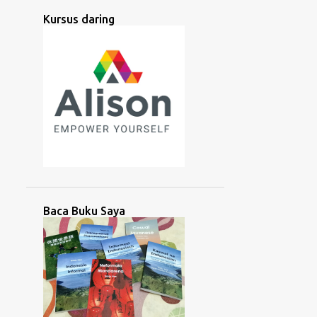
AMAZON
AMERIKA
Kursus daring
AMERIKA SELATAN
ANTIK
APP
ARAB
ARTIFISIAL
ASEAN
ASIA
ASIA SELATAN
ASIA TENGAH
ASIA TENGGARA
ASIA TIMUR
ASING
ASOSIASI
AUDIO
AUSTRONESIA
AZERBAIJAN
BACA
BACAAN
BAHASA
BAHASA ISYARAT
BALI
Baca Buku Saya
BANGLADESH
BANTU
BANTUAN
BARAT
BATAK
BATAN
BATANES
BAYBAYIN
BELAJAR
BELANDA
BERBICARA
BICARA