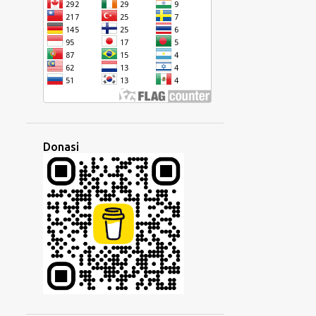
HUNGARIA
IBRANI
IDENTITAS
IKON
ILMU
IMIGRASI
INDIA
INDONESIA
INGGRIS
INSTAGRAM
INTERNASIONAL
INTERNET
IRLANDIA
ISRAEL
ISYARAT
ITALIA
JALUR SUTRA
Donasi
JAWA
JAWI
KALIMAT
KAMBOJA
KANADA
KATA
KEBIASAAN
KEDUBES
KEGIATAN
KEKAISARAN
KEKUASAAN
KEKUATAN
KELAS
KELUARGA
KEMISKINAN
KEPRIBADIAN
KESALAHPAHAMAN
KESENJANGAN