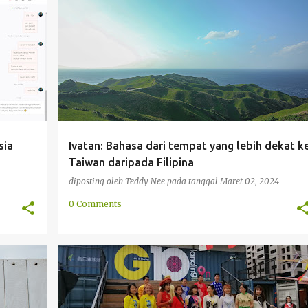
TIN
BATAN
BATANES
FILIPINA
MINORITAS
+
PENGENALAN
TAIWAN
+
sia
Ivatan: Bahasa dari tempat yang lebih dekat k
Taiwan daripada Filipina
diposting oleh
Teddy Nee
pada tanggal
Maret 02, 2024
0 Comments
+
3
ASIA TENGGARA
BUDAYA
FILIPINA
IMIGRASI
+
5