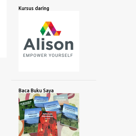
AMAZON
AMERIKA
Kursus daring
AMERIKA SELATAN
ANTIK
APP
ARAB
ARTIFISIAL
ASEAN
ASIA
ASIA SELATAN
ASIA TENGAH
ASIA TENGGARA
ASIA TIMUR
ASING
ASOSIASI
AUDIO
AUSTRONESIA
AZERBAIJAN
BACA
BACAAN
BAHASA
BAHASA ISYARAT
BALI
Baca Buku Saya
BANGLADESH
BANTU
BANTUAN
BARAT
BATAK
BATAN
BATANES
BAYBAYIN
BELAJAR
BELANDA
BERBICARA
BICARA