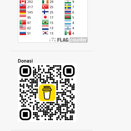
HUNGARIA
IBRANI
IDENTITAS
IKON
ILMU
IMIGRASI
INDIA
INDONESIA
INGGRIS
INSTAGRAM
INTERNASIONAL
INTERNET
IRLANDIA
ISRAEL
ISYARAT
ITALIA
JALUR SUTRA
Donasi
JAWA
JAWI
KALIMAT
KAMBOJA
KANADA
KATA
KEBIASAAN
KEDUBES
KEGIATAN
KEKAISARAN
KEKUASAAN
KEKUATAN
KELAS
KELUARGA
KEMISKINAN
KEPRIBADIAN
KESALAHPAHAMAN
KESENJANGAN