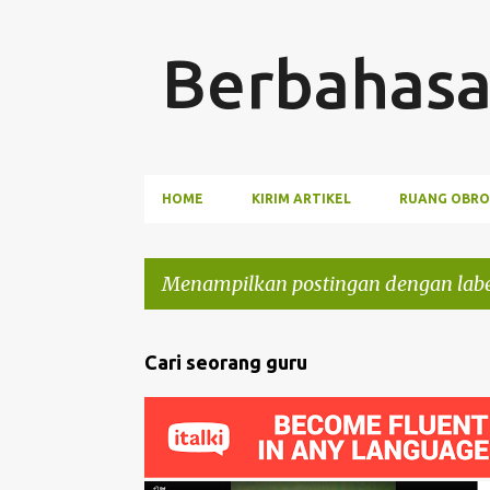
Berbahasa
HOME
KIRIM ARTIKEL
RUANG OBRO
Menampilkan postingan dengan lab
P
Cari seorang guru
o
s
t
i