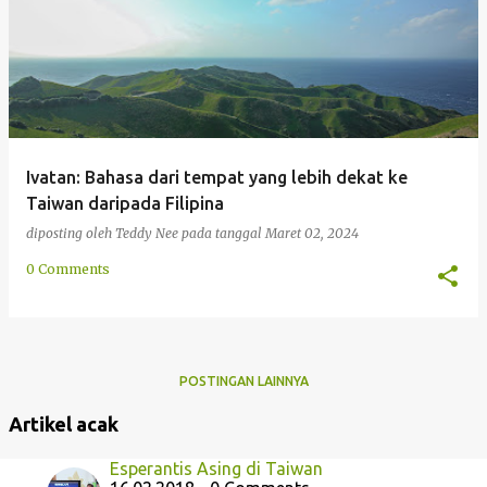
g
a
n
Ivatan: Bahasa dari tempat yang lebih dekat ke
Taiwan daripada Filipina
diposting oleh
Teddy Nee
pada tanggal
Maret 02, 2024
0 Comments
POSTINGAN LAINNYA
Artikel acak
Esperantis Asing di Taiwan