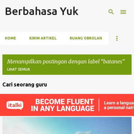
Berbahasa Yuk
Langsung ke konten utama
HOME
KIRIM ARTIKEL
RUANG OBROLAN
Menampilkan postingan dengan label
batanes
LIHAT SEMUA
Cari seorang guru
P
o
s
t
i
n