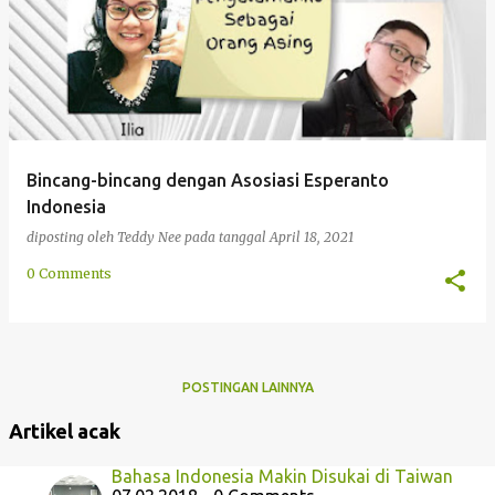
g
a
n
Bincang-bincang dengan Asosiasi Esperanto
Indonesia
diposting oleh
Teddy Nee
pada tanggal
April 18, 2021
0 Comments
POSTINGAN LAINNYA
Artikel acak
Bahasa Indonesia Makin Disukai di Taiwan