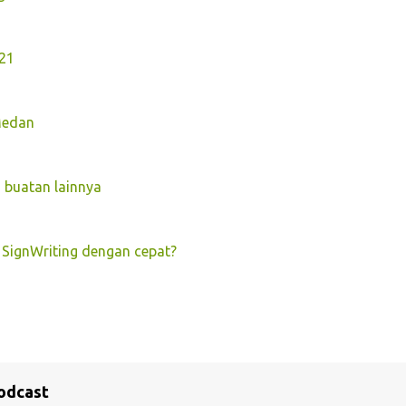
021
Medan
 buatan lainnya
 SignWriting dengan cepat?
odcast