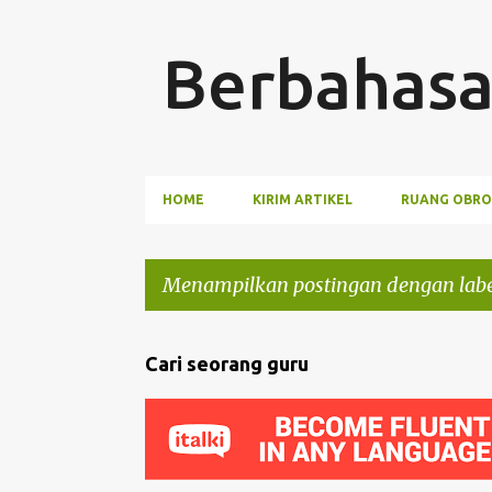
Berbahasa
HOME
KIRIM ARTIKEL
RUANG OBRO
Menampilkan postingan dengan lab
P
Cari seorang guru
o
s
t
i