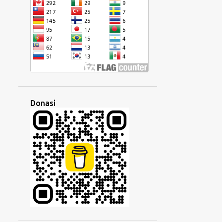
HUNGARIA
IBRANI
IDENTITAS
IKON
ILMU
IMIGRASI
INDIA
INDONESIA
INGGRIS
INSTAGRAM
INTERNASIONAL
INTERNET
IRLANDIA
ISRAEL
ISYARAT
ITALIA
JALUR SUTRA
Donasi
JAWA
JAWI
KALIMAT
KAMBOJA
KANADA
KATA
KEBIASAAN
KEDUBES
KEGIATAN
KEKAISARAN
KEKUASAAN
KEKUATAN
KELAS
KELUARGA
KEMISKINAN
KEPRIBADIAN
KESALAHPAHAMAN
KESENJANGAN