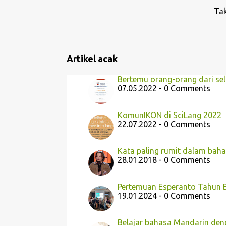
n
Tak
g
a
n
Artikel acak
Bertemu orang-orang dari sel
07.05.2022 - 0 Comments
KomunIKON di SciLang 2022
22.07.2022 - 0 Comments
Kata paling rumit dalam baha
28.01.2018 - 0 Comments
Pertemuan Esperanto Tahun B
19.01.2024 - 0 Comments
Belajar bahasa Mandarin deng