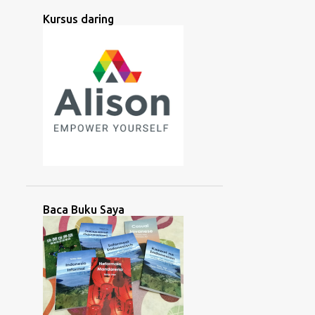
AMAZON
AMERIKA
Kursus daring
AMERIKA SELATAN
ANTIK
APP
ARAB
ARTIFISIAL
ASEAN
ASIA
ASIA SELATAN
ASIA TENGAH
ASIA TENGGARA
ASIA TIMUR
ASING
ASOSIASI
AUDIO
AUSTRONESIA
AZERBAIJAN
BACA
BACAAN
BAHASA
BAHASA ISYARAT
BALI
Baca Buku Saya
BANGLADESH
BANTU
BANTUAN
BARAT
BATAK
BATAN
BATANES
BAYBAYIN
BELAJAR
BELANDA
BERBICARA
BICARA