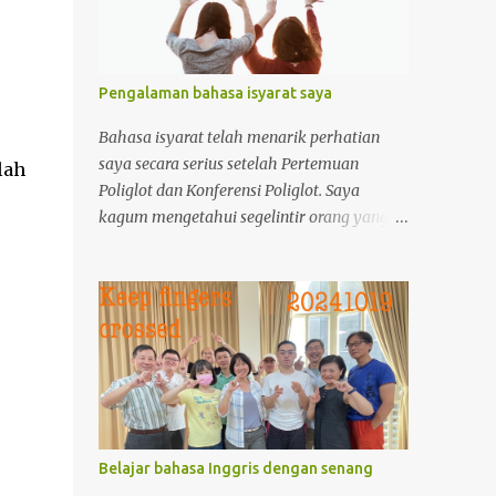
Pengalaman bahasa isyarat saya
Bahasa isyarat telah menarik perhatian
saya secara serius setelah Pertemuan
lah
Poliglot dan Konferensi Poliglot. Saya
kagum mengetahui segelintir orang yang
tahu bahasa isyarat. Saya mulai
menyelidiki bahasa isyarat karena saya
hampir tidak tahu apa-apa tentang
mereka. Pengetahuan saya sangat sedikit,
saya hanya bisa bertanya-tanya
bagaimana orang berkomunikasi dalam
bahasa isyarat.
Belajar bahasa Inggris dengan senang