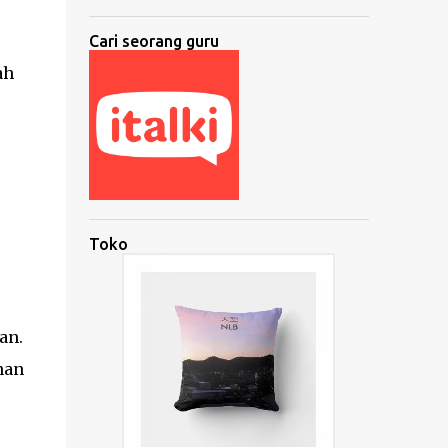
Cari seorang guru
ah
Toko
an.
nan