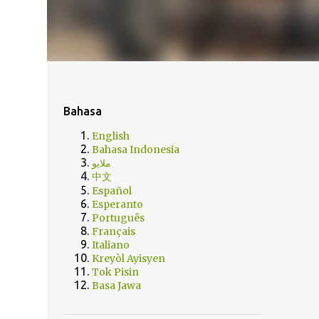
Bahasa
English
Bahasa Indonesia
ملايو
中文
Español
Esperanto
Português
Français
Italiano
Kreyòl Ayisyen
Tok Pisin
Basa Jawa