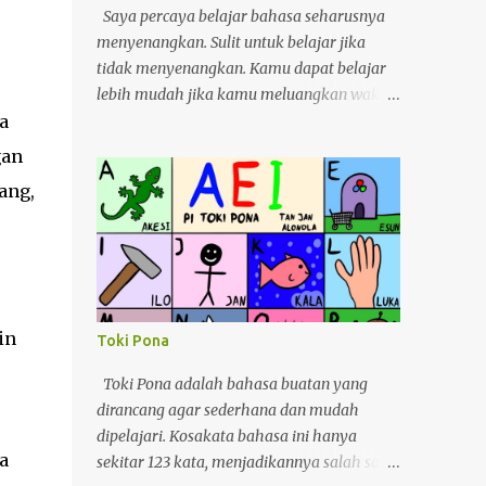
Saya percaya belajar bahasa seharusnya
menyenangkan. Sulit untuk belajar jika
tidak menyenangkan. Kamu dapat belajar
lebih mudah jika kamu meluangkan waktu.
Saya baru-baru ini bergabung dengan
a
sebuah perkumpulan bahasa Inggris. Saya
gan
yakin banyak orang akan bertanya-tanya
tang,
mengapa saya bergabung dengan
perkumpulan bahasa Inggris, bukankah
bahasa Inggris saya sudah lumayan? Ya,
saya pergi ke sana hanya untuk
mendapatkan teman baru. Pada saat yang
sama, saya dapat membantu mereka
in
Toki Pona
berlatih berbicara bahasa Inggris. Saya
sering mengikuti perkumpulan bahasa
Toki Pona adalah bahasa buatan yang
Inggris di kampus ketika saya masih
dirancang agar sederhana dan mudah
menjadi mahasiswa, jadi saya menyadari
dipelajari. Kosakata bahasa ini hanya
a
betapa sulitnya bagi orang Taiwan untuk
sekitar 123 kata, menjadikannya salah satu
belajar bahasa Inggris. Perkumpulan ini